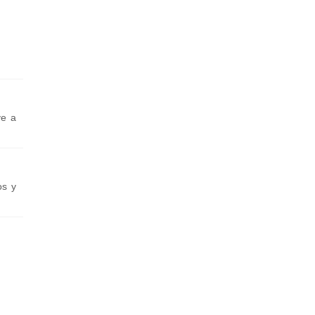
ye a
os y